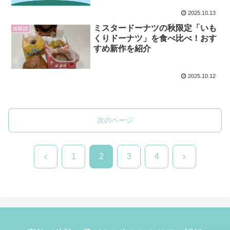
2025.10.13
ミスタードーナツの秋限定「いも
体験談
くりドーナツ」を食べ比べ！おす
すめ新作を紹介
2025.10.12
次のページ
前
次
1
2
3
4
へ
へ