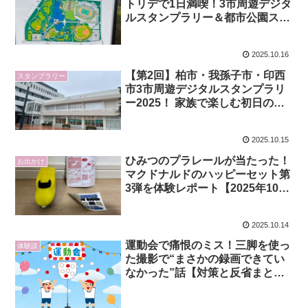
トリデで1日満喫！3市周遊デジタ
ルスタンプラリー＆都市公園スタ
ンプラリー体験レポート
2025.10.16
【第2回】柏市・我孫子市・印西
スタンプラリー
市3市周遊デジタルスタンプラリ
ー2025！ 家族で楽しむ初日の柏
エリア体験レポート【柏市郷土資
料展示室＆こども図書館】
2025.10.15
ひみつのプラレールが当たった！
お出かけ
マクドナルドのハッピーセット第
3弾を体験レポート【2025年10
月】
2025.10.14
運動会で痛恨のミス！三脚を使っ
体験談
た撮影で“まさかの録画できてい
なかった”話【対策と反省まと
め】