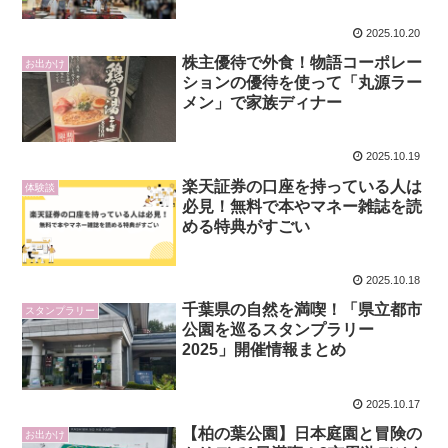
2025.10.20
株主優待で外食！物語コーポレー
お出かけ
ションの優待を使って「丸源ラー
メン」で家族ディナー
2025.10.19
楽天証券の口座を持っている人は
体験談
必見！無料で本やマネー雑誌を読
める特典がすごい
2025.10.18
千葉県の自然を満喫！「県立都市
スタンプラリー
公園を巡るスタンプラリー
2025」開催情報まとめ
2025.10.17
【柏の葉公園】日本庭園と冒険の
お出かけ