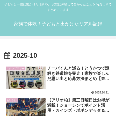
子どもと一緒に出かけた場所や、 実際に体験して分かったことを 写真つきで
まとめています
家族で体験！子どもと出かけたリアル記録
2025-10
チーバくんと巡る！とうかつで謎
スタンプラリー
解き鉄道旅を完走！家族で楽しん
だ思い出と応募方法まとめ【東葛
飾地域】
2025.10.21
【アリオ柏】第三日曜日はお得が
お出かけ
満載！ジョーシンでポイント活
用・カインズ・ポポンデッタ＆商
品券2,000円分ゲット！