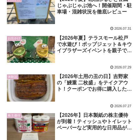
じゃぶじゃぶ池へ！開催期間・駐
車場・混雑状況を徹底レビュー
2026.07.31
【2026年夏】テラスモール松戸
お出かけ
で水遊び！ポップジェット＆キウ
イブラザーズイベントを親子で満
喫
2026.07.29
【2026年土用の丑の日】吉野家
体験談
の「鰻重 二枚盛」をテイクアウ
ト！クーポンでお得に購入した感
想をレビュー
2026.07.27
【2026年】日本製紙の株主優待
株主優待
が到着！ティッシュやトイレット
ペーパーなど実用的な日用品が充
実