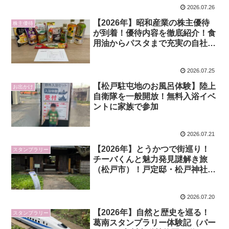
2026.07.26
【2026年】昭和産業の株主優待
株主優待
が到着！優待内容を徹底紹介！食
用油からパスタまで充実の自社製
品セット
2026.07.25
【松戸駐屯地のお風呂体験】陸上
お出かけ
自衛隊を一般開放！無料入浴イベ
ントに家族で参加
2026.07.21
【2026年】とうかつで街巡り！
スタンプラリー
チーバくんと魅力発見謎解き旅
（松戸市）！戸定邸・松戸神社・
東松戸ゆいの花公園を満喫
2026.07.20
【2026年】自然と歴史を巡る！
スタンプラリー
葛南スタンプラリー体験記（パー