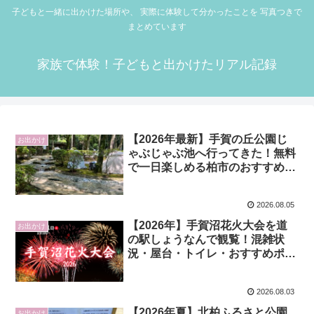
子どもと一緒に出かけた場所や、 実際に体験して分かったことを 写真つきで
まとめています
家族で体験！子どもと出かけたリアル記録
【2026年最新】手賀の丘公園じ
お出かけ
ゃぶじゃぶ池へ行ってきた！無料
で一日楽しめる柏市のおすすめ水
遊びスポット
2026.08.05
【2026年】手賀沼花火大会を道
お出かけ
の駅しょうなんで観覧！混雑状
況・屋台・トイレ・おすすめポイ
ントを徹底レビュー
2026.08.03
【2026年夏】北柏ふるさと公園
お出かけ