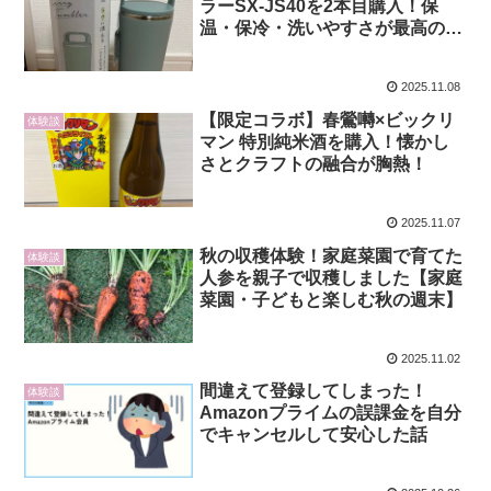
ラーSX-JS40を2本目購入！保
温・保冷・洗いやすさが最高の水
筒
2025.11.08
【限定コラボ】春鶯囀×ビックリ
体験談
マン 特別純米酒を購入！懐かし
さとクラフトの融合が胸熱！
2025.11.07
秋の収穫体験！家庭菜園で育てた
体験談
人参を親子で収穫しました【家庭
菜園・子どもと楽しむ秋の週末】
2025.11.02
間違えて登録してしまった！
体験談
Amazonプライムの誤課金を自分
でキャンセルして安心した話