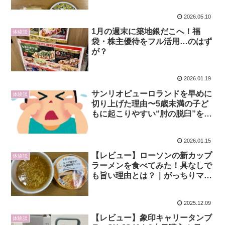
2026.05.10
1月の週末に築地銀だこへ！福
体験談
袋・株主優待をフル活用…のはず
が？
2026.01.19
サンリオピューロランドを早めに
体験談
切り上げた理由〜5歳未満の子ど
もに起こりやすい“肘の脱臼”を経
験して〜
2026.01.15
【レビュー】ローソンの新カップ
体験談
ラーメンを食べてみた！具なしで
も旨い理由とは？｜がっちりマン
デーで紹介された話題商品
2025.12.09
【レビュー】象印キャリータンブ
体験談