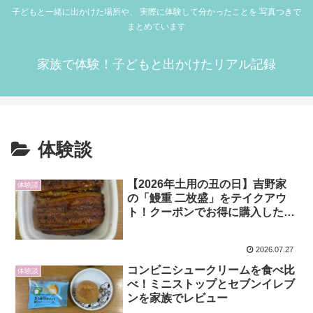
子どもと一緒に出かけた場所や、 実際に体験して分かったことを 写真つきで
まとめています
家族で体験！子どもと出かけたリアル記録
体験談
【2026年土用の丑の日】吉野家
体験談
の「鰻重 二枚盛」をテイクアウ
ト！クーポンでお得に購入した感
想をレビュー
2026.07.27
コンビニシュークリームを食べ比
体験談
べ！ミニストップとセブンイレブ
ンを家族でレビュー