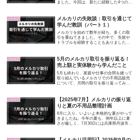
ました。今回は、新たに経験した4つの失
敗談を紹介し、そこから得た教訓をまと
めていきます。その４：本が届かない？
謎の取引本を出品し、らくらくメルカリ
メルカリの失敗談：取引を通じて
メルカリ
便（匿名配送）で発送。...
学んだ教訓（パート１）
メルカリを始めて数年が経ち、多くの取
引を重ねてきました。その中で、失敗や
トラブルを経験することもありました。
今回は、3つの失敗談を振り返りながら、
得た教訓をまとめます。その1：初めての
取引で返品トラブル2018年6月、メルカリ
5月のメルカリ取引を振り返る！
メルカリ
を開始！最初に...
売上額と実体験から学んだこと
5月も終わり、家庭や仕事の合間を縫って
取り組んでいるメルカリでの不用品販売
について、月間の取引を振り返ってみま
した。今月の取引は全部で5件。そのうち
売却が4件、購入が1件でした。頻繁に出
品・購入しているわけではありません
【2025年7月】メルカリの振り返
メルカリ
が、少ない取引数でも...
りと夏の不用品整理計画
8月に入り、いよいよ本格的な夏がやって
きましたね。今年の夏も、例年以上に暑
さが厳しく、7月30日には兵庫県丹波市で
最高気温41.2度を記録。なんと、かつて
の猛暑地として知られる熊谷市を超える
歴史的な暑さとなりました。外に出るだ
【メルカリ活用記】2025年9月の
メルカリ