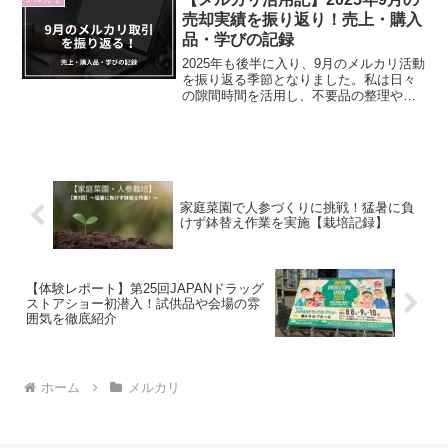
けで「暑い……...
売却実績を振り返り！売上・購入
品・学びの記録
2025年も後半に入り、9月のメルカリ活動
を振り返る季節となりました。私は日々
の隙間時間を活用し、不要品の整理や書
籍の売買をメルカリで行っています。こ
の記事では、2025年9月のメルカリ売却・
購入実績を具体的な金額付きでまとめ、
今後の改善点...
家庭菜園で人参づくりに挑戦！猛暑に負
けず鉢替え作業を実施【栽培記録】
【体験レポート】第25回JAPANドラッグ
ストアショー初潜入！試供品や会場の雰
囲気を徹底紹介
ホーム
メルカリ