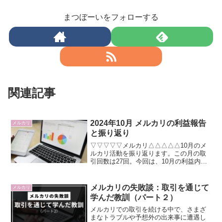
まつぼーいをフォローする
関連記事
2024年10月 メルカリの利益報告
メルカリ
と振り返り
▽▽▽▽▽メルカリ△△△△△10月のメ
ルカリ活動を振り返ります。この月の取
引回数は27回。今回は、10月の利益内容
や傾向、そして今後の方針について詳し
くご紹介します！利益の内訳ジャンル別
に整理すると、以下のような結果になり
メルカリの失敗談：取引を通じて
メルカリ
ました。1位：「本...
学んだ教訓（パート２）
メルカリでの取引を続ける中で、さまざ
まなトラブルや予想外の出来事に遭遇し