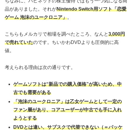
ちなみに、ハピネットの株主優待ではもう一つ気になる商
品がありました。それが
Nintendo Switch用ソフト「恋愛
ゲーム 泡沫のユークロニア」
。
こちらもメルカリで相場を調べたところ、なんと
3,000円
で売れていた
のです。ちいかわDVDよりも圧倒的に高
値。
考えられる理由は次の通りです。
ゲームソフトは“新品での購入価格”が高いため、中
古でも需要がある
「泡沫のユークロニア」は乙女ゲームとして一定の
ファン層があり、コアユーザーが中古でも手に入れ
ようとする
DVDとは違い、サブスクで代替できない（＝パッケ