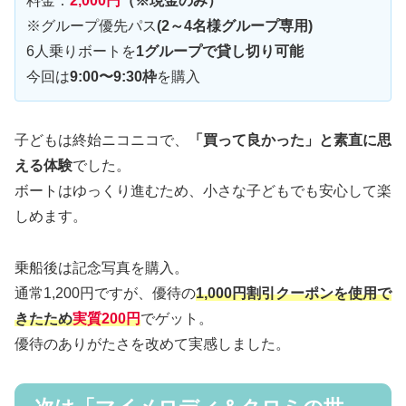
料金：
2,000円
（※現金のみ）
※グループ優先パス
(2～4名様グループ専用)
6人乗りボートを
1グループで貸し切り可能
今回は
9:00〜9:30枠
を購入
子どもは終始ニコニコで、
「買って良かった」と素直に思
える体験
でした。
ボートはゆっくり進むため、小さな子どもでも安心して楽
しめます。
乗船後は記念写真を購入。
通常1,200円ですが、優待の
1,000円割引クーポン
を使用で
きたため
実質200円
でゲット。
優待のありがたさを改めて実感しました。