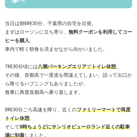
摩へ
当日は朝6時30分、千葉県の自宅を出発。
まずはローソンに立ち寄り、
無料クーポンを利用してコー
ヒーを購入
。
車内で軽く朝食を済ませながら向かいました。
7時30分頃には
八潮パーキングエリア
で
トイレ休憩
。
その後、首都高で一度道を間違えてしまい、誤って出口か
ら降りるハプニングもありましたが、
無事に再度首都高へ乗り直します。
8時30分ごろ高速を降り、近くの
ファミリーマートで再度
トイレ休憩
。
そして
9時ちょうどにサンリオピューロランド近くの駐車
場に到着
しました。