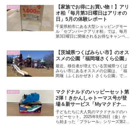
ントからお知らせが届き、内容がこれま
でと大きく変更されたことがわかりまし
【家族でお得にお買い物！】アリ
お出かけ
た。今回は、そ...
オ柏「毎月第3日曜日はアリオの
日」5月の体験レポート
千葉県柏市にある大型ショッピングモー
ル「セブンパークアリオ柏」では、毎月
第3日曜日に開催されるお得なキャンペー
ンが注目を集めています。その名も「ア
リオの日」。我が家でもこのキャンペー
ンを楽しみにしていて、今月5月も家族で
【茨城県つくばみらい市】のオス
お出かけ
訪れてきました。今回...
スメの公園「福岡堰さくら公園」
最近、移住者が増えている茨城県つくば
みらい市にあるオススメの公園は、「福
岡堰（ふくおかぜき）さくら公園」で
す！アクセスについて私たちはカーナビ
を頼りに向かいましたが、「さくら公園
入口」などの道路標識が見当たらず、少
マクドナルドのハッピーセット第
お出かけ
し分かりづらいと感じました...
2弾！きかんしゃトーマス号が登
場＆新サービス「Myマクドナル
ド リワード」もスタート
子どもたちに大人気のマクドナルドのハ
ッピーセット。2025年9月26日（金）か
ら始まった「プラレール」シリーズ第2弾
で、わが家では念願の大井川鐵道きかん
しゃトーマス号が当たりました！細かい
シールを目を凝らして丁寧に貼り付ける