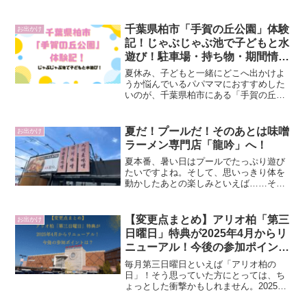
千葉県柏市「手賀の丘公園」体験
お出かけ
記！じゃぶじゃぶ池で子どもと水
遊び！駐車場・持ち物・期間情報
まとめ
夏休み、子どもと一緒にどこへ出かけよ
うか悩んでいるパパママにおすすめした
いのが、千葉県柏市にある「手賀の丘公
園」です。この公園の目玉は、木立に囲
まれた「じゃぶじゃぶ池」。自然の中で
水遊びを楽しめる環境が整っており、赤
夏だ！プールだ！そのあとは味噌
お出かけ
ちゃんから小学生低学年ま...
ラーメン専門店「龍吟」へ！
夏本番、暑い日はプールでたっぷり遊び
たいですよね。そして、思いっきり体を
動かしたあとの楽しみといえば……そ
う、ラーメン！今回は、プール帰りに家
族で立ち寄った味噌ラーメン専門店「龍
吟（りゅうぎん）」の体験をレポートし
【変更点まとめ】アリオ柏「第三
お出かけ
ます。味噌ラーメン好きはも...
日曜日」特典が2025年4月からリ
ニューアル！今後の参加ポイント
は？
毎月第三日曜日といえば「アリオ柏の
日」！そう思っていた方にとっては、ち
ょっとした衝撃かもしれません。2025年4
月18日の朝、アリオ柏のLINE公式アカウ