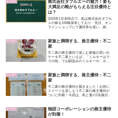
案内」が同封されていました！私は、
株式会社ダブルエーの魅力！妻も
株主優待
NTTの株を2年...
大満足の靴がもらえる注目優待と
は？
2025年1月末時点で、私は株式会社ダブル
エの株を100株保有しており、先日、オン
ラインショップにて優待券を使い、嬉し
い株主優待が届きました！妻が「これ欲
しかった！」と喜んでくれたこともあ
り、今回はその満足体験を中心に、ダブ
家族と満喫する、株主優待：不二
株主優待
ルエーの株主優待...
家
不二家の株主優待で楽しむ家族の思い出
ケーキ不二家といえば、「ミルキーはマ
マの味」でお馴染みのミルキーや、ホー
ムパイ、カントリーマアム、ネクターが
有名ですよね。最近では「チョコまみ
れ」シリーズも話題ですが、やはりペコ
家族と満喫する、株主優待：不二
株主優待
ちゃんのキャラクターが印象...
家
不二家の株主優待が届きました！お得に
スイーツを楽しもう不二家の株主優待が
ついに到着！今回は、私と妻の2名義分で
3,000円×2名＝合計6,000円分の優待券を
ゲットしました。この優待券の使い道と
して、4,000円分は息子の誕生日ケーキを
物語コーポレーションの株主優待
株主優待
購入...
が到着！