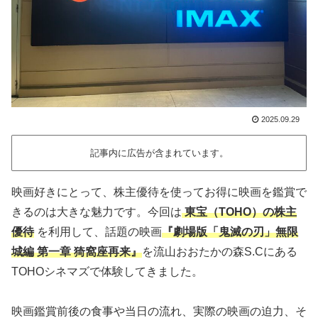
2025.09.29
記事内に広告が含まれています。
映画好きにとって、株主優待を使ってお得に映画を鑑賞で
きるのは大きな魅力です。今回は
東宝（TOHO）の株主
優待
を利用して、話題の映画
『劇場版「鬼滅の刃」無限
城編 第一章 猗窩座再来』
を流山おおたかの森S.Cにある
TOHOシネマズで体験してきました。
映画鑑賞前後の食事や当日の流れ、実際の映画の迫力、そ