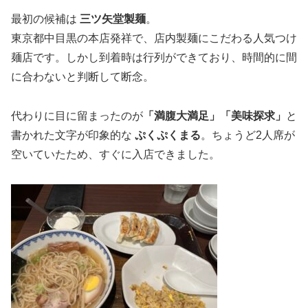
最初の候補は
三ツ矢堂製麺
。
東京都中目黒の本店発祥で、店内製麺にこだわる人気つけ
麺店です。しかし到着時は行列ができており、時間的に間
に合わないと判断して断念。
代わりに目に留まったのが
「満腹大満足」「美味探求」
と
書かれた文字が印象的な
ぷくぷくまる
。ちょうど2人席が
空いていたため、すぐに入店できました。