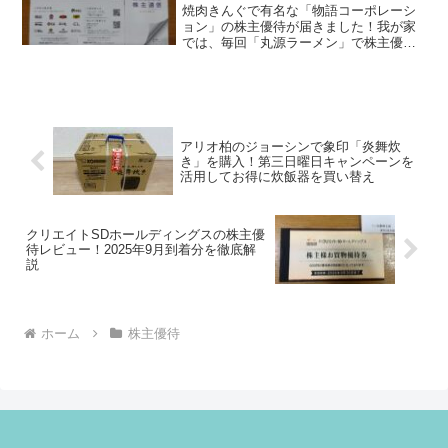
焼肉きんぐで有名な「物語コーポレーシ
ョン」の株主優待が届きました！我が家
では、毎回「丸源ラーメン」で株主優待
券を利用しているのですが、今回は電子
カード形式に変更されていました。株主
優待が電子カードに変更！物語コーポレ
ーションの株主通信には以...
アリオ柏のジョーシンで象印「炎舞炊
き」を購入！第三日曜日キャンペーンを
活用してお得に炊飯器を買い替え
クリエイトSDホールディングスの株主優
待レビュー！2025年9月到着分を徹底解
説
ホーム
株主優待