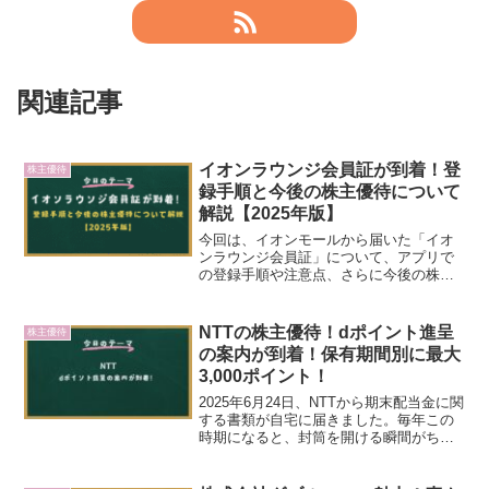
関連記事
イオンラウンジ会員証が到着！登
株主優待
録手順と今後の株主優待について
解説【2025年版】
今回は、イオンモールから届いた「イオ
ンラウンジ会員証」について、アプリで
の登録手順や注意点、さらに今後の株主
優待の見通しまでをご紹介します。2025
年で、イオンモールの株主優待制度は終
了となるため、「今回が最後の優待」と
NTTの株主優待！dポイント進呈
株主優待
なる方も多いのではな...
の案内が到着！保有期間別に最大
3,000ポイント！
2025年6月24日、NTTから期末配当金に関
する書類が自宅に届きました。毎年この
時期になると、封筒を開ける瞬間がちょ
っとした楽しみになっています。今回
は、株主優待として「dポイント進呈のご