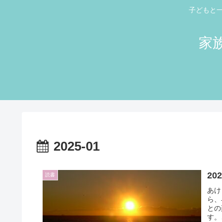
子どもと
家
2025-01
2
読書
あけ
ら、
との
す。