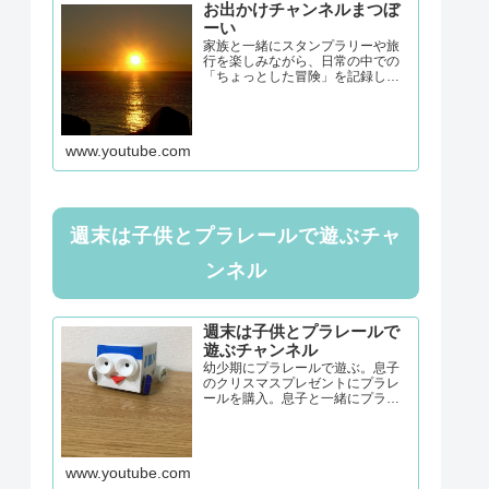
お出かけチャンネルまつぼ
ーい
家族と一緒にスタンプラリーや旅
行を楽しみながら、日常の中での
「ちょっとした冒険」を記録して
います。子連れでも安心して楽し
めるスポットや、地域の魅力を再
発見できる旅の情報をお届け！グ
ルメや思い出づくりも大好きな家
www.youtube.com
族の記録をぜひご覧ください。モ...
週末は子供とプラレールで遊ぶチャ
ンネル
週末は子供とプラレールで
遊ぶチャンネル
幼少期にプラレールで遊ぶ。息子
のクリスマスプレゼントにプラレ
ールを購入。息子と一緒にプラレ
ールで遊ぶ。親子で楽しめるプラ
レール。毎週、息子のために、コ
ース構築に奮闘中！
www.youtube.com