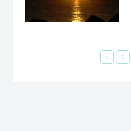
前
1
へ