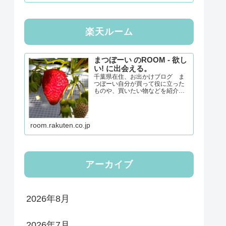
楽天ルーム
まつぼーい のROOM - 欲し
い! に出会える。
千葉県在住、お出かけブログ ま
つぼーい自分が買って役に立った
ものや、買いたい物などを紹介し
てきます。「楽天ルーム」で新し
い発見をしたいと思います。経由
購入、誠にありがとうございま
す！！
room.rakuten.co.jp
アーカイブ
2026年8月
2026年7月