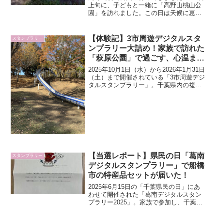
市編）
上旬に、子どもと一緒に「高野山桃山公
園」を訪れました。この日は天候に恵ま
れ、公園日和！赤や黄色に色づいた木々
が秋の名残を感じさせ、紅葉シーズンの
美しさを楽しめました。今年は暖かい日
【体験記】3市周遊デジタルスタ
スタンプラリー
が続いていましたが、1...
ンプラリー大詰め！家族で訪れた
「萩原公園」で過ごす、心温まる
週末時間
2025年10月1日（水）から2026年1月31日
（土）まで開催されている「3市周遊デジ
タルスタンプラリー」。千葉県内の複数
市を巡りながら、デジタルスタンプを集
めていくこの企画も、いよいよ大詰めを
迎えています。公式サイトはこちら我が
家も、こ...
【当選レポート】県民の日「葛南
スタンプラリー
デジタルスタンプラリー」で船橋
市の特産品セットが届いた！
2025年6月15日の「千葉県民の日」にあ
わせて開催された「葛南デジタルスタン
プラリー2025」。家族で参加し、千葉県
内の魅力的なスポットを巡りながらスタ