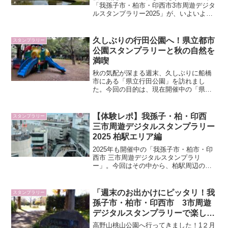
「我孫子市・柏市・印西市3市周遊デジタ
ルスタンプラリー2025」が、いよいよ始
まりました！自然や歴史、グルメ、観光
スポットを巡りながらスマートフォンで
スタンプを集められる人気企画。今年も
久しぶりの行田公園へ！県立都市
スタンプラリー
各地をめぐる楽しみ...
公園スタンプラリーと秋の自然を
満喫
秋の気配が深まる週末、久しぶりに船橋
市にある「県立行田公園」を訪れまし
た。今回の目的は、現在開催中の「県立
都市公園を巡るスタンプラリー」でスタ
ンプをゲットするためにです。家族での
んびり過ごす休日としても、ジョギング
【体験レポ】我孫子・柏・印西
スタンプラリー
やウォーキングを楽しむ人に...
三市周遊デジタルスタンプラリー
2025 柏駅エリア編
2025年も開催中の「我孫子市・柏市・印
西市 三市周遊デジタルスタンプラリ
ー」。今回はその中から、柏駅周辺のス
タンプスポットを巡ってきました。朝か
ら3か所を回り、お昼を食べて帰るプラ
ン。想像以上に見どころが多く、「こん
「週末のお出かけにピッタリ！我
スタンプラリー
な場所が柏にあったなん...
孫子市・柏市・印西市 3市周遊
デジタルスタンプラリーで楽しむ
家族の冒険物語」第13弾（我孫子
高野山桃山公園へ行ってきました！1２月