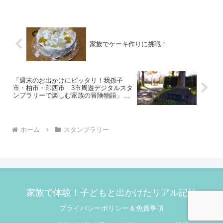
ンプを集めました。そしてなんと…！船
橋市の特産品セット（5,000円相当）に当
選しまし...
家族でケーキ作りに挑戦！
「週末のお出かけにピッタリ！我孫子
市・柏市・印西市 3市周遊デジタルスタ
ンプラリーで楽しむ家族の冒険物語」第
13弾（我孫子市編）
ホーム
スタンプラリー
家族で体験！子どもと出かけたリアル記録
プライバシーポリシー＆免責事項