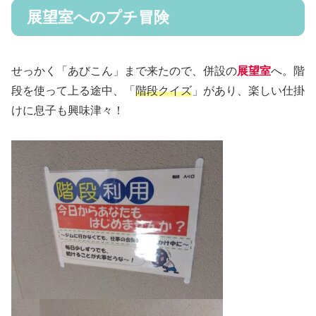
展望室へのプチ冒険
せっかく「あびこん」まで来たので、併設の
展望室
へ。階
段を使って上る途中、「
階段クイズ
」があり、楽しい仕掛
けに息子も興味津々！