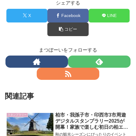
シェアする
X
Facebook
LINE
コピー
まつぼーいをフォローする
関連記事
柏市・我孫子市・印西市3市周遊
スタンプラリー
デジタルスタンプラリー2025が
開幕！家族で楽しむ初日の柏エリ
ア体験レポート
秋の観光シーズンにぴったりのイベント