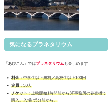
気になるプラネタリウム
「あびこん」では
プラネタリウム
も楽しめます！
料金
：中学生以下無料／高校生以上100円
定員
：50人
チケット
：上映開始1時間前から3F事務所の券売機で
購入。入場は5分前から。