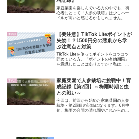
培記録】
家庭菜園を楽しんでいる方の中でも、初
心者にとって「人参の栽培」は少しハー
ドルが高いと感じるかもしれません。特
に夏場の栽培は、気温や水やりの管理に
気を遣う必要があります。今回は、そん
な過酷な環境の中で、人参の成長に一喜
【要注意】TikTok Liteポイントが
体験談
一憂しながらも、着実にス...
失効！？1500円分の悲劇から学
ぶ注意点と対策
TikTok Liteを使ってポイントをコツコツ
貯めている方、「ポイントの有効期限」
を意識したことはありますか？私は、あ
る日ふとアプリを開いて驚きました。な
んと、1,509円相当のTikTokポイントが失
効していたのです。この記事では、私
家庭菜園で人参栽培に挑戦中！育
体験談
自...
成記録【第2回】～梅雨時期と虫
との戦い～
今回は、前回から始めた家庭菜園の人参
栽培・第2回目の記録になります。6月中
旬、梅雨の合間の晴れ間やこれからの猛
暑をどう乗り越えるか、そして思わぬ敵
「虫」の発生など、いくつかの課題が出
てきました。この記事では、6月12日～15
日の間に観察・対...