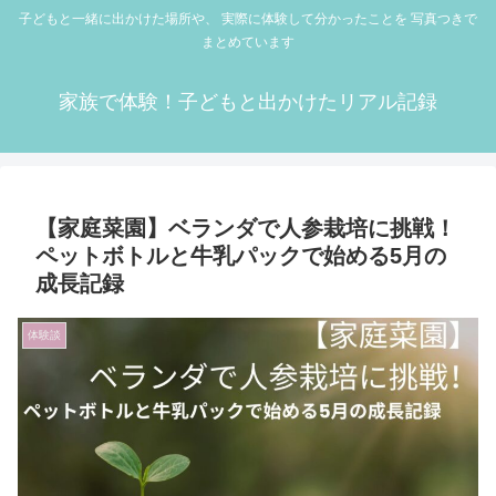
子どもと一緒に出かけた場所や、 実際に体験して分かったことを 写真つきで
まとめています
家族で体験！子どもと出かけたリアル記録
【家庭菜園】ベランダで人参栽培に挑戦！
ペットボトルと牛乳パックで始める5月の
成長記録
体験談