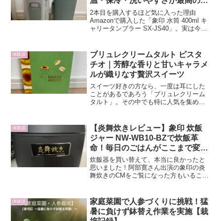
温・保冷・洗いやすさが最高の水
筒
2本目を購入するほど気に入った理由
Amazonで購入した「象印 水筒 400ml キ
ャリータンブラー SX-JS40」。実は今
回、2つ目の購入です。1本目を使ってみ
たところ、想像以上に便利で快適だった
ため、色違いをリピートしました。普段
ブリュレクリームタルト ピスタ
体験談
から...
チオ｜芳醇な香りと甘いキャラメ
ルが織りなす贅沢スイーツ
スイーツ好きの方なら、一度は耳にした
ことがあるであろう「ブリュレクリーム
タルト」。その中でも特に人気を集めて
いるのが、季節限定で販売される 「ブリ
ュレクリームタルト ピスタチオ」 です。
私も先日、念願かなって購入し、じっく
【炎舞炊きレビュー】象印 炊飯
体験談
り味わってみました...
ジャー NW-WB10-BZで炊飯革
命！毎日のごはんがここまで変わ
るとは…
炊飯器を買い替えて、本当に良かったと
思いました！阿部寛さん出演の象印の炎
舞炊きのCMをご覧になった方もいること
でしょう。我が家では、2025年7月に発売
された【象印 圧力IH炊飯ジャー NW-
WB10-BZ（スレートブラック）】を購入
家庭菜園で人参づくりに挑戦！猛
体験談
してか...
暑に負けず鉢替え作業を実施【栽