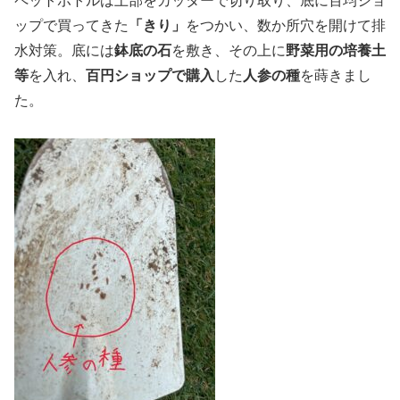
ペットボトルは上部をカッターで切り取り、底に百均ショ
ップで買ってきた
「きり」
をつかい、数か所穴を開けて排
水対策。底には
鉢底の石
を敷き、その上に
野菜用の培養土
等
を入れ、
百円ショップで購入
した
人参の種
を蒔きまし
た。