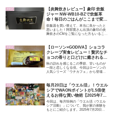
【炎舞炊きレビュー】象印 炊飯
体験談
ジャー NW-WB10-BZで炊飯革
命！毎日のごはんがここまで変わ
るとは…
炊飯器を買い替えて、本当に良かったと
思いました！阿部寛さん出演の象印の炎
舞炊きのCMをご覧になった方もいること
でしょう。我が家では、2025年7月に発売
された【象印 圧力IH炊飯ジャー NW-
WB10-BZ（スレートブラック）】を購入
【ローソン×GODIVA】ショコラ
体験談
してか...
クレープ実食レビュー！贅沢なチ
ョコの香りと口どけに癒される至
福のひととき
秋の訪れを感じるこの季節、甘いものが
一段と恋しくなる頃。今回はローソンの
人気シリーズ「ウチカフェ」から登場し
た、GODIVA（ゴディバ）とのコラボス
イーツ「ショコラクレープ」を実際に購
入・実食してみました。購入のきっかけ
毎月20日は「ウエル活」！ウエル
体験談
と価格コンビニのスイ...
シアでWAONポイントが1.5倍使
えるお得な買い物術【2025年7月
体験レポート】
今回は、毎月恒例の「ウエル活（ウエル
シア活動）」について、我が家の体験を
もとにご紹介します。2025年7月20日
（日）、ちょうど三連休の狭間の日曜