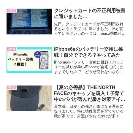
日。多くの家庭がお出かけやイベントで
賑わっていたであろうこの日、我が家で
クレジットカードの不正利用被害
体験談
は「ウエルシアグループ...
に遭いました…
先日、クレジットカードが不正利用され
るというトラブルに遭いました。私が使
っているクレカの一つは、Suica機能付き
のVIEWカードで、普段は非常に便利だと
感じていたのですが、今回の件では不便
さを痛感しました。不正利用が発覚する
iPhone6sのバッテリー交換に挑
体験談
まで11月下旬...
戦！自分でできる？やってみた
iPhoneのバッテリー交換に挑戦！バッテ
リーの減りが早いiPhoneが自宅に眠った
ままでしたので、どうせ使わないなら、
自分でバッテリー交換に挑戦してみよ
う！と思い、YouTubeでバッテリーの交
換方法の動画を検索しました。実際に動
【夏の必需品】THE NORTH
体験談
画を見て...
FACEのキャップを購入！子育て
中のパパが選んだ暑さ対策アイテ
ムとは？
夏本番、日差しの強さが気になる季節に
なりました。特に幼稚園児を育てている
我が家では、外遊びやおでかけが多くな
るこの時期、「帽子」は欠かせないアイ
テムとなっています。今回は、私が新た
に手に入れた夏用キャップ「THE