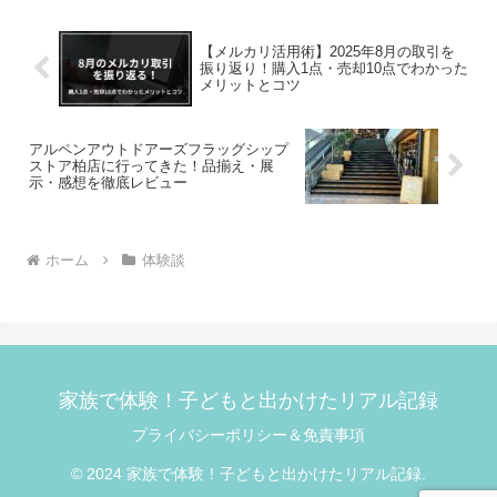
NORTH FACE AC...
【メルカリ活用術】2025年8月の取引を
振り返り！購入1点・売却10点でわかった
メリットとコツ
アルペンアウトドアーズフラッグシップ
ストア柏店に行ってきた！品揃え・展
示・感想を徹底レビュー
ホーム
体験談
家族で体験！子どもと出かけたリアル記録
プライバシーポリシー＆免責事項
© 2024 家族で体験！子どもと出かけたリアル記録.