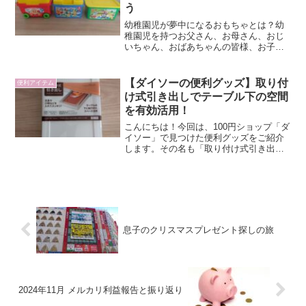
う
幼稚園児が夢中になるおもちゃとは？幼
稚園児を持つお父さん、お母さん、おじ
いちゃん、おばあちゃんの皆様、お子さ
んがどんなおもちゃを気に入るか悩んで
いませんか？2025年2月末時点の楽天市場
「おもちゃ・ブロック」ランキングで
【ダイソーの便利グッズ】取り付
便利アイテム
は、以下の商品が特に...
け式引き出しでテーブル下の空間
を有効活用！
こんにちは！今回は、100円ショップ「ダ
イソー」で見つけた便利グッズをご紹介
します。その名も「取り付け式引き出
し」。SNSで話題の商品で、台所やデス
ク周りの整理整頓にピッタリのアイテム
です。私も実際に購入して使ってみたの
で、その感想を詳しく...
息子のクリスマスプレゼント探しの旅
2024年11月 メルカリ利益報告と振り返り