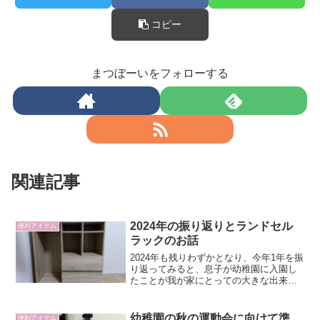
コピー
まつぼーいをフォローする
関連記事
2024年の振り返りとランドセル
便利アイテム
ラックのお話
2024年も残りわずかとなり、今年1年を振
り返ってみると、息子が幼稚園に入園し
たことが我が家にとっての大きな出来事
でした。子供の成長は本当にあっという
間ですね。入園前は、「うまく通えるか
な？」「お友達と仲良くできるかな？」
幼稚園の秋の運動会に向けて準
便利アイテム