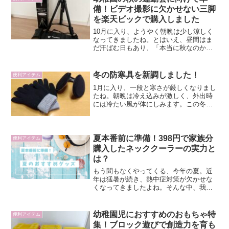
と心配ばかりしてい...
備！ビデオ撮影に欠かせない三脚
を楽天ビックで購入しました
10月に入り、ようやく朝晩は少し涼しく
なってきましたね。とはいえ、昼間はま
だ汗ばむ日もあり、「本当に秋なのか
な？」と感じるような日々が続いていま
す。そんな時期、幼稚園児を持つ親とし
ては、毎年の一大イベントが控えていま
冬の防寒具を新調しました！
便利アイテム
す。そう！！秋の「運動会...
1月に入り、一段と寒さが厳しくなりまし
たね。朝晩は冷え込みが激しく、外出時
には冷たい風が体にしみます。この冬を
乗り切るため、私も防寒具を新調しまし
た！今回は ダイソーの手袋 と セリアの
イヤーマフ を購入したので、それぞれの
感想をお伝えしま...
夏本番前に準備！398円で家族分
便利アイテム
購入したネッククーラーの実力と
は？
もう間もなくやってくる、今年の夏。近
年は猛暑が続き、熱中症対策が欠かせな
くなってきましたよね。そんな中、我が
家ではついに話題のネッククーラーを導
入することにしました。しかも価格は、
なんと送料込みで398円！「この値段で本
幼稚園児におすすめのおもちゃ特
便利アイテム
当に使えるの？」と半...
集！ブロック遊びで創造力を育も