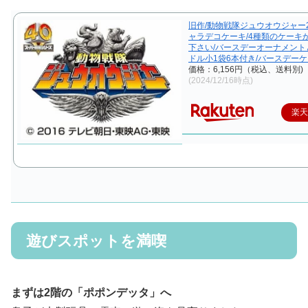
旧作/動物戦隊ジュウオウジャー2
ャラデコケーキ/4種類のケーキ
下さい/バースデーオーナメント
ドル小1袋6本付き/バースデー
価格：6,156円（税込、送料別)
(2024/12/16時点)
楽
遊びスポットを満喫
まずは2階の「ポポンデッタ」へ