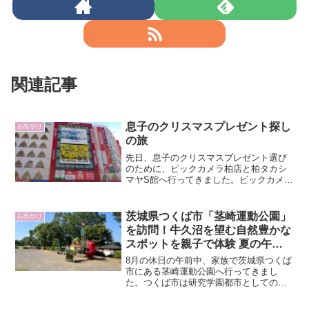
関連記事
息子のクリスマスプレゼント探し
お出かけ
の旅
先日、息子のクリスマスプレゼント選び
のために、ビックカメラ柏店と柏タカシ
マヤS館へ行ってきました。ビックカメラ
柏店での体験まず訪れたのは、ビックカ
メラ柏店。おもちゃ売り場には、しまじ
ろうやアンパンマン、トミカなどのさま
茨城県つくば市「茎崎運動公園」
お出かけ
ざまなアイテムが並び、...
を訪問！牛久沼を望む自然豊かな
スポットを親子で体験 夏の午前
中、公園巡りスタート
8月の休日の午前中、家族で茨城県つくば
市にある茎崎運動公園へ行ってきまし
た。つくば市は研究学園都市としてのイ
メージが強いですが、自然豊かな公園や
広場も多く、子育て世代のレジャー先と