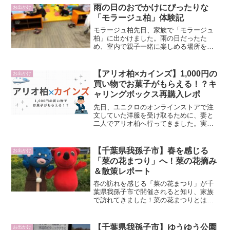
しても人気のエリアです。今回はその中
雨の日のおでかけにぴったりな
お出かけ
でも、牛久沼を望める絶景...
「モラージュ柏」体験記
モラージュ柏先日、家族で「モラージュ
柏」に出かけました。雨の日だったた
め、室内で親子一緒に楽しめる場所を探
していましたが、このショッピングモー
ルは多くのショップやアクティビティが
あり、小さな子どもも退屈せずに過ごせ
【アリオ柏×カインズ】1,000円の
お出かけ
る工夫がたくさんありました...
買い物でお菓子がもらえる！？キ
ャリングボックス再購入レポ
先日、ユニクロのオンラインストアで注
文していた洋服を受け取るために、妻と
二人でアリオ柏へ行ってきました。実は
今回の目的はもう一つ。以前、アリオ柏
のカインズで購入した収納ケース「キャ
リングボックス44」がとても使い勝手が
【千葉県我孫子市】春を感じる
お出かけ
良かったので、追加でも...
「菜の花まつり」へ！菜の花摘み
＆散策レポート
春の訪れを感じる「菜の花まつり」が千
葉県我孫子市で開催されると知り、家族
で訪れてきました！菜の花まつりとは？
「菜の花まつり」は、我孫子市の根戸新
田で毎年3月中旬に開催されるイベント。
満開の菜の花畑を楽しめるほか、菜の花
【千葉県我孫子市】ゆうゆう公園
お出かけ