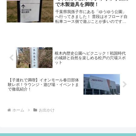
の摘み取り体験（有料）...
で木製遊具を満喫！
千葉県我孫子市にある「ゆうゆう公園」
へ行ってきました！ 普段はオフロード自
転車コース側で遊ぶことが多いのです
が、今回はデイキャンプ広場まで足を運
び、新たな魅力を発見しました。デイキ
ャンプ広場で見つけた木製遊具！デイキ
ャンプ広場の奥へ進んでい...
根木内歴史公園へピクニック！戦国時代
の城跡と自然を楽しめる松戸の穴場スポ
ット
【子連れで満喫】イオンモール春日部体
験レポ！ラウンジ・遊び場・イベントま
で徹底紹介！
ホーム
お出かけ