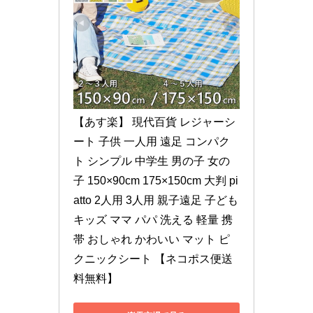
【あす楽】 現代百貨 レジャーシ
ート 子供 一人用 遠足 コンパク
ト シンプル 中学生 男の子 女の
子 150×90cm 175×150cm 大判 pi
atto 2人用 3人用 親子遠足 子ども 
キッズ ママ パパ 洗える 軽量 携
帯 おしゃれ かわいい マット ピ
クニックシート 【ネコポス便送
料無料】