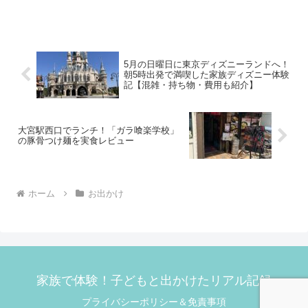
しょうか？そんな時におすすめなのが、
映画館での映画鑑賞！昨年の夏休みに初
めて映画館デビューを果たした我が家の
息子。 今回は2回目と...
5月の日曜日に東京ディズニーランドへ！
朝5時出発で満喫した家族ディズニー体験
記【混雑・持ち物・費用も紹介】
大宮駅西口でランチ！「ガラ喰楽学校」
の豚骨つけ麺を実食レビュー
ホーム
お出かけ
家族で体験！子どもと出かけたリアル記録
プライバシーポリシー＆免責事項