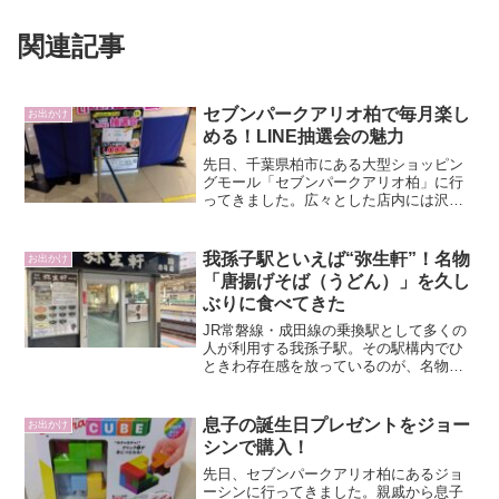
関連記事
セブンパークアリオ柏で毎月楽し
お出かけ
める！LINE抽選会の魅力
先日、千葉県柏市にある大型ショッピン
グモール「セブンパークアリオ柏」に行
ってきました。広々とした店内には沢山
のショップや飲食店があり、家族連れや
友人同士で楽しめるスポットです。そん
なセブンパークアリオ柏で、毎月第三日
我孫子駅といえば“弥生軒”！名物
お出かけ
曜日に行われているLIN...
「唐揚げそば（うどん）」を久し
ぶりに食べてきた
JR常磐線・成田線の乗換駅として多くの
人が利用する我孫子駅。その駅構内でひ
ときわ存在感を放っているのが、名物駅
そばとして長年愛されている「弥生軒
（やよいけん）」です。看板メニュー
は、「唐揚げそば（うどん）」。どんぶ
息子の誕生日プレゼントをジョー
お出かけ
りからはみ出すほどの巨大唐...
シンで購入！
先日、セブンパークアリオ柏にあるジョ
ーシンに行ってきました。親戚から息子