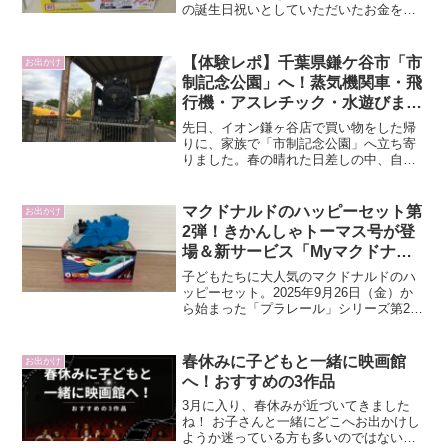
の誕生日祝いとしていただいたお金を使
い、息子が以前から欲しがっていたおも
ちゃ「チャチャキューブ」を購入しまし
た。ジョーシンを選んだ理由今回ジョー
【体験レポ】千葉県鎌ケ谷市「市
お出かけ
シンで購入したのは、タイ...
制記念公園」へ！蒸気機関車・飛
行機・アスレチック・水遊びまで
楽しめる家族お出かけスポット
先日、イオン鎌ヶ谷店で買い物をした帰
りに、家族で「市制記念公園」へ立ち寄
りました。春の晴れた日差しの中、自然
の中で子どもとたっぷり遊べて、大満足
の一日となりました。今回は、実際に訪
れてわかった「市制記念公園」の魅力
マクドナルドのハッピーセット第
お出かけ
を、写真映えスポット・遊具...
2弾！きかんしゃトーマス号が登
場＆新サービス「Myマクドナル
ド リワード」もスタート
子どもたちに大人気のマクドナルドのハ
ッピーセット。2025年9月26日（金）か
ら始まった「プラレール」シリーズ第2弾
で、わが家では念願の大井川鐵道きかん
しゃトーマス号が当たりました！細かい
シールを目を凝らして丁寧に貼り付ける
春休みに子どもと一緒に映画館
お出かけ
と、まるでプラレ...
へ！おすすめの3作品
3月に入り、春休みが近づいてきました
ね！ お子さんと一緒にどこへお出かけし
ようか迷っている方も多いのではないで