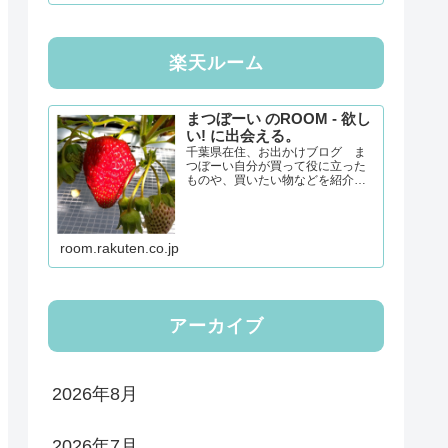
楽天ルーム
まつぼーい のROOM - 欲し
い! に出会える。
千葉県在住、お出かけブログ ま
つぼーい自分が買って役に立った
ものや、買いたい物などを紹介し
てきます。「楽天ルーム」で新し
い発見をしたいと思います。経由
購入、誠にありがとうございま
す！！
room.rakuten.co.jp
アーカイブ
2026年8月
2026年7月