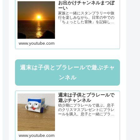
お出かけチャンネルまつぼ
ーい
家族と一緒にスタンプラリーや旅
行を楽しみながら、日常の中での
「ちょっとした冒険」を記録して
います。子連れでも安心して楽し
めるスポットや、地域の魅力を再
発見できる旅の情報をお届け！グ
ルメや思い出づくりも大好きな家
www.youtube.com
族の記録をぜひご覧ください。モ...
週末は子供とプラレールで遊ぶチャ
ンネル
週末は子供とプラレールで
遊ぶチャンネル
幼少期にプラレールで遊ぶ。息子
のクリスマスプレゼントにプラレ
ールを購入。息子と一緒にプラレ
ールで遊ぶ。親子で楽しめるプラ
レール。毎週、息子のために、コ
ース構築に奮闘中！
www.youtube.com