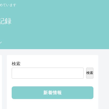
めています
記録
ル
検索
検索
新着情報