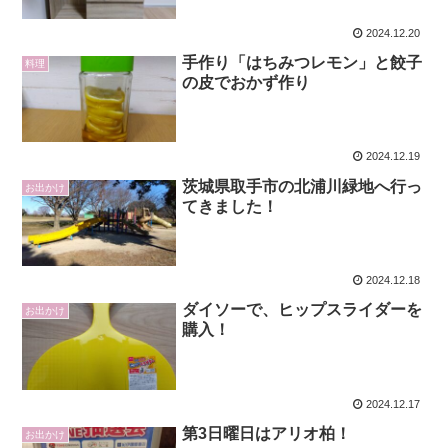
2024.12.20
手作り「はちみつレモン」と餃子
料理
の皮でおかず作り
2024.12.19
茨城県取手市の北浦川緑地へ行っ
お出かけ
てきました！
2024.12.18
ダイソーで、ヒップスライダーを
お出かけ
購入！
2024.12.17
第3日曜日はアリオ柏！
お出かけ