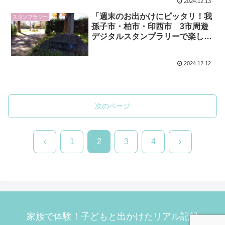
2024.12.13
「週末のお出かけにピッタリ！我
スタンプラリー
孫子市・柏市・印西市 3市周遊
デジタルスタンプラリーで楽しむ
家族の冒険物語」第13弾（我孫子
市編）
2024.12.12
次のページ
前
次
1
2
3
4
へ
へ
家族で体験！子どもと出かけたリアル記録