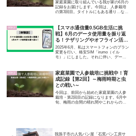
家庭菜園に取り組んでいる我が家の6月の
記録をお届けします。今回は、人参栽培
の第3回目。タイトルにもある通り…なん
と、人参の苗が枯れてしまいました。失
敗はとても残念ですが、そこから学べる
ことも多いはず。この記事では、人参苗
【スマホ通信量0.5GB生活に挑
体験談
の移動後の様子、猛暑...
戦】6月のデータ使用量を振り返
る！テザリングやオフライン活用
の工夫とは？
2025年6月、私はスマートフォンのプラン
変更を行い、格安SIM「irumo（イル
モ）」にしました。それに伴い、データ
通信量はたったの0.5GBという、かなり
タイトな契約プランを選択。以前は
ahamo（アハモ）の毎月30GBの契約でし
家庭菜園で人参栽培に挑戦中！育
体験談
たので...
成記録【第2回】～梅雨時期と虫
との戦い～
今回は、前回から始めた家庭菜園の人参
栽培・第2回目の記録になります。6月中
旬、梅雨の合間の晴れ間やこれからの猛
暑をどう乗り越えるか、そして思わぬ敵
「虫」の発生など、いくつかの課題が出
てきました。この記事では、6月12日～15
日の間に観察・対...
我孫子市の人気パン屋「石窯パン工房サ