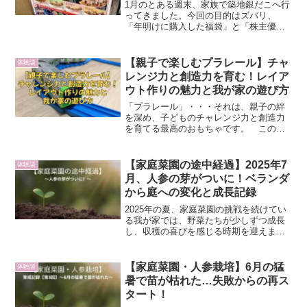
1月のとある週末、家族で築地銀だこへ行
ってきました。今回の目的はズバリ、
「年明けに購入した福袋」と「株主優待
を使う」こと。銀だこは、福袋・クーポ
ン・スタンプカード・株主優待と、お得
要素が非常に多いお店。だからこそ、し
【親子で楽しむプラレール】チャ
体験談
っかり計画を立てて行く必...
レンジ力と創造力を育む！レイア
ウト作りの魅力と我が家の遊び方
「プラレール」・・・それは、親子の絆
を深め、子どものチャレンジ力と創造力
を育てる最高のおもちゃです。 この記
事では、子どもと一緒にプラレールで遊
ぶ魅力や、我が家で実際に作ったレイア
ウト、そしてプラレールがもたらす成長
【家庭菜園の途中経過】2025年7
体験談
のチャンスについてご紹介...
月、人参の芽がついに！ベランダ
から庭への変化と成長記録
2025年の夏、家庭菜園の挑戦を続けてい
る我が家では、野菜たちが少しずつ成長
し、収穫の喜びを感じる時期を迎えまし
た。今回は、7月第1週目の土日に撮影し
た写真とともに、人参の成長記録を中心
に、ミニトマト・大玉トマト・ナス・ピ
【家庭菜園・人参栽培】6月の猛
体験談
ーマンなど、他の野...
暑で苗が枯れた…失敗からの再ス
タート！