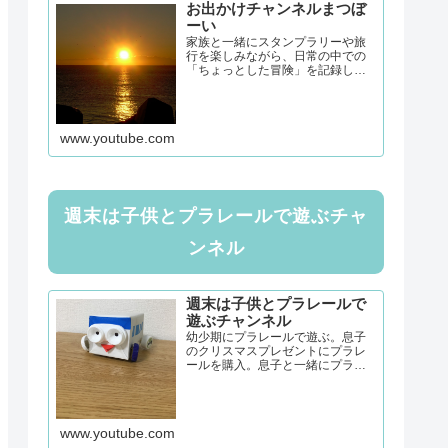
お出かけチャンネルまつぼ
ーい
家族と一緒にスタンプラリーや旅
行を楽しみながら、日常の中での
「ちょっとした冒険」を記録して
います。子連れでも安心して楽し
めるスポットや、地域の魅力を再
発見できる旅の情報をお届け！グ
ルメや思い出づくりも大好きな家
www.youtube.com
族の記録をぜひご覧ください。モ...
週末は子供とプラレールで遊ぶチャ
ンネル
週末は子供とプラレールで
遊ぶチャンネル
幼少期にプラレールで遊ぶ。息子
のクリスマスプレゼントにプラレ
ールを購入。息子と一緒にプラレ
ールで遊ぶ。親子で楽しめるプラ
レール。毎週、息子のために、コ
ース構築に奮闘中！
www.youtube.com