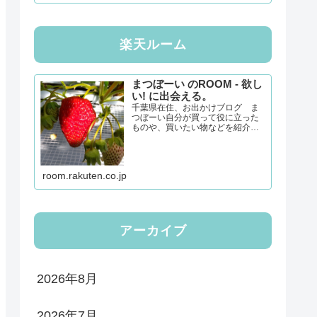
楽天ルーム
まつぼーい のROOM - 欲し
い! に出会える。
千葉県在住、お出かけブログ ま
つぼーい自分が買って役に立った
ものや、買いたい物などを紹介し
てきます。「楽天ルーム」で新し
い発見をしたいと思います。経由
購入、誠にありがとうございま
す！！
room.rakuten.co.jp
アーカイブ
2026年8月
2026年7月